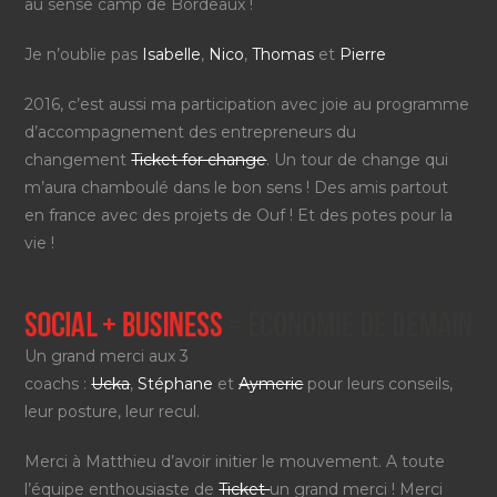
au sense camp de Bordeaux !
Je n’oublie pas
Isabelle
,
Nico
,
Thomas
et
Pierre
2016, c’est aussi ma participation avec joie au programme
d’accompagnement des entrepreneurs du
changement
Ticket for change
. Un tour de change qui
m’aura chamboulé dans le bon sens ! Des amis partout
en france avec des projets de Ouf ! Et des potes pour la
vie !
Un grand merci aux 3
coachs :
Ucka
,
Stéphane
et
Aymeric
pour leurs conseils,
leur posture, leur recul.
Merci à Matthieu d’avoir initier le mouvement. A toute
l’équipe enthousiaste de
Ticket
un grand merci ! Merci